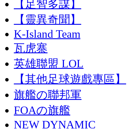
【足智多謀】
【靈異奇聞】
K-Island Team
瓦虎寨
英雄聯盟 LOL
【其他足球遊戲專區】
旗艦の聯邦軍
FOAの旗艦
NEW DYNAMIC