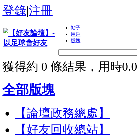
登錄
|
注冊
帖子
用戶
版塊
獲得約 0 條結果，用時0.0
全部版塊
【論壇政務總處】
【好友回收總站】